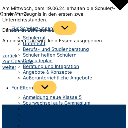
Am Mittwoch, dem 19.06.24 erhalten die Schüler/-
Quick-Menü
innen ihr Zeugnis in den ersten zwei
Unterrichtsstunden.
Menü
Für Schüler/-innen
Danach ist Schulschluss.
umschalten
Schülerrat
An diesem Tag wird kein Essen ausgegeben.
Unterricht
Berufs- und Studienberatung
Schüler helfen Schülern
Beitrags-
zurück
Gebäudeplan
Zur Übersicht
Navigation
Beratung und Integration
weiter
Angebote & Konzepte
Außerunterrichtliche Angebote
Menü
Für Eltern
umschalten
Anmeldung neue Klasse 5
Spurwechsel aufs Gymnasium
Infomaterial & Formulare
Kommunikation
Infos zum Schulbetrieb
Team