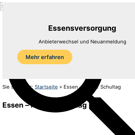
Suchen
Zum
nach:
Inhalt
Suchen
springen
Essensversorgung
Anbieterwechsel und Neuanmeldung
Mehr erfahren
Sie sind hier:
Startseite
»
Essen – letzter Schultag
Essen – letzter Schultag