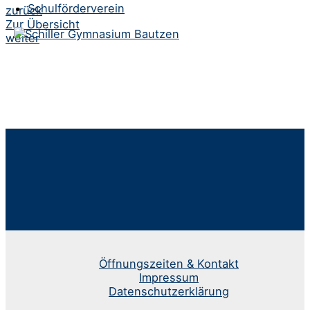
Schulförderverein
Beitrags-
zurück
Zur Übersicht
Navigation
weiter
Öffnungszeiten & Kontakt
Impressum
Datenschutzerklärung