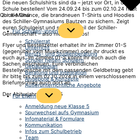
Die neuen Schulshirts sind da – jetzt vor Ort, in der
Schule bestellen! Vom 24.09.24 bis zum 02.10.24 habt
Quick-Menü
ihr die Chance, die brandneuen T-Shirts und Hoodies
des Schiller-Gymnasiums Bautzen zu sichern. Zeigt
euren Schulgeist und seid ein Teil der Schiller-
Menü
Für Schüler/-innen
Gemeinschaft – also nichts wie los!
umschalten
Schülerrat
Flyer und Bestellzettel erhaltet ihr im Zimmer 01-S
Unterricht
(gegenüber vom Musikzimmer) oder ihr druckt es
Berufs- und Studienberatung
euch aus. Im Zimmer 01-S könnt ihr euch auch die
Schüler helfen Schülern
Sachen anschauen. Eure verbindlichen
Gebäudeplan
Bestellwünsche mit dem passenden Geldbetrag gebt
Beratung und Integration
ihr bitte bis zum 02.10.2024 in einem verschlossenem
Angebote & Konzepte
Briefumschlag auch dort ab.
Außerunterrichtliche Angebote
Der Abiturjahrgang 2025
Menü
Für Eltern
umschalten
Anmeldung neue Klasse 5
Spurwechsel aufs Gymnasium
Infomaterial & Formulare
Kommunikation
Infos zum Schulbetrieb
Team