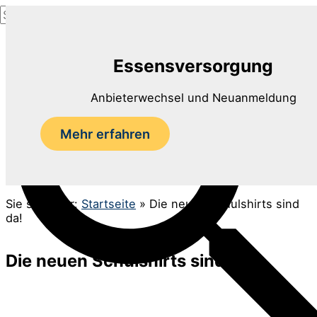
Suchen
Zum
nach:
Inhalt
Suchen
springen
Essensversorgung
Anbieterwechsel und Neuanmeldung
Mehr erfahren
Sie sind hier:
Startseite
»
Die neuen Schulshirts sind
da!
Die neuen Schulshirts sind da!