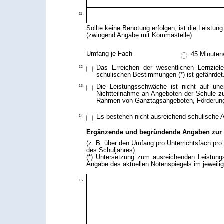
11
Sollte keine Benotung erfolgen, ist die Leistun
(zwingend Angabe mit Kommastelle)
Umfang je Fach
45 Minute
Das Erreichen der wesentlichen Lernzie
12
schulischen Bestimmungen (*) ist gefährdet
Die Leistungsschwäche ist nicht auf unen
13
Nichtteilnahme an Angeboten der Schule zur
Rahmen von Ganztagsangeboten, Förderung b
Es bestehen nicht ausreichend schulische An
14
Ergänzende und begründende Angaben zur 
(z. B. über den Umfang pro Unterrichtsfach pr
des Schuljahres)
(*) Untersetzung zum ausreichenden Leistungs
Angabe des aktuellen Notenspiegels im jeweili
15