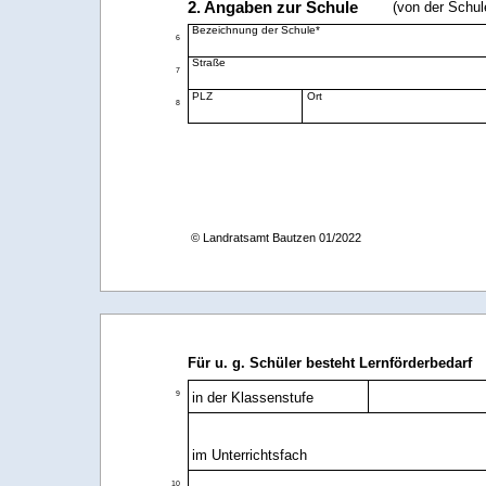
2. Angaben zur Schule
(von der Schul
Bezeichnung der Schule*
6
Straße
7
PLZ
Ort
8
Für u. g. Schüler besteht Lernförderbedarf
9
in der Klassenstufe
im Unterrichtsfach
10