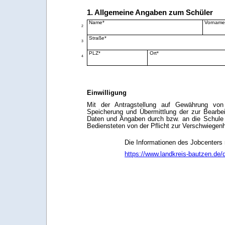
1. Allgemeine Angaben zum Schüler
Name*
Vorname
2
Straße*
3
PLZ*
Ort*
4
Einwilligung
Mit der Antragstellung auf Gewährung von L
Speicherung und Übermittlung der zur Bearbei
Daten und Angaben durch bzw. an die Schule e
Bediensteten von der Pflicht zur Verschwiegenh
Die Informationen des Jobcenters
https://www.landkreis-bautzen.de