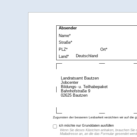
Absender
Name*
Straße*
PLZ*
Ort*
Land*
Landratsamt Bautzen
Jobcenter
Bildungs- u. Teilhabepaket
Bahnhofstraße 9
02625 Bautzen
Zugunsten der besseren Lesbarkeit verzichten wir auf die 
ich möchte nur Grunddaten ausfüllen
Wenn Sie dieses Kästchen anhaken, brauchen Sie die
Mailadresse an, an die das Formular gesendet werde